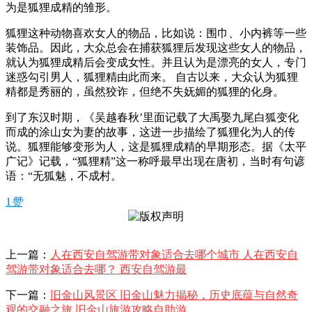
为是狐狸成精的雏形。
狐狸这种动物喜欢女人的物品，比如说：围巾、小内裤等一些
装饰品。因此，大众总会在捕获狐狸后发现这些女人的物品，
就认为狐狸成精后会变成女性。并且认为是漂亮的女人，专门
迷惑勾引男人，狐狸精由此而来。 自古以来，大众认为狐狸
精都是秀丽的，虽然狡诈，但绝不失妩媚的狐狸的化身。
到了东汉时期，《吴越春秋’里面记载了大禹娶九尾白狐变化
而成的涂山女为妻的故事，这进一步描绘了狐狸化为人的传
说。狐狸能够变形为人，这是狐狸成精的早期形态。据《太平
广记》记载，“狐狸精”这一称呼最早出现在唐初，当时有句谚
语：“无狐魅，不成村。
1
赞
上一篇：
人在西安自驾游带对象适合去哪个城市 人在西安自
驾游带对象适合去哪？ 西安自驾游最
下一篇：
旧金山风景区 旧金山魅力揭秘，历史底蕴与自然奇
观的交融之旅 旧金山旅游攻略自助游