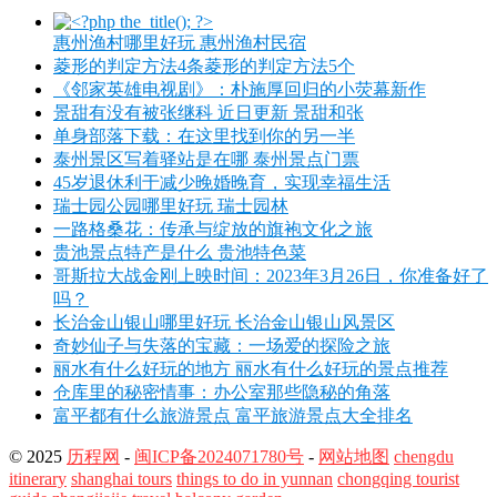
惠州渔村哪里好玩 惠州渔村民宿
菱形的判定方法4条菱形的判定方法5个
《邻家英雄电视剧》：朴施厚回归的小荧幕新作
景甜有没有被张继科 近日更新 景甜和张
单身部落下载：在这里找到你的另一半
泰州景区写着驿站是在哪 泰州景点门票
45岁退休利于减少晚婚晚育，实现幸福生活
瑞士园公园哪里好玩 瑞士园林
一路格桑花：传承与绽放的旗袍文化之旅
贵池景点特产是什么 贵池特色菜
哥斯拉大战金刚上映时间：2023年3月26日，你准备好了
吗？
长治金山银山哪里好玩 长治金山银山风景区
奇妙仙子与失落的宝藏：一场爱的探险之旅
丽水有什么好玩的地方 丽水有什么好玩的景点推荐
仓库里的秘密情事：办公室那些隐秘的角落
富平都有什么旅游景点 富平旅游景点大全排名
© 2025
历程网
-
闽ICP备2024071780号
-
网站地图
chengdu
itinerary
shanghai tours
things to do in yunnan
chongqing tourist