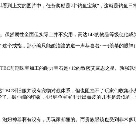
以看到上文的图片中，任务奖励是叫“钓鱼宝藏”，这就是钓鱼日
点。虽然属性全面但实际上并不实用，高达143的物品等级使他成
这个戒指，那小编只能酸溜溜的道一声恭喜啦~~~(羡慕的眼神)
TBC前期珠宝加工的耐力宝石是+12的致密艾露恩之星。孰强孰
然TBC怀旧服并没有宠物对战体系，但也阻挡不了玩家们收集小
爱了。据小编的印象，4只鳄鱼宝宝里开出毒皮的几率是最低的
，泡妞神器啊有没有，男玩家都懂的。而贵族眼镜也受到非常多玩