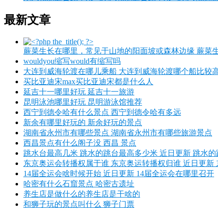
最新文章
蕨菜生长在哪里，常见于山地的阳面坡或森林边缘 蕨菜生长
wouldyou缩写would有缩写吗
大连到威海轮渡在哪儿乘船 大连到威海轮渡哪个船比较高
买比亚迪宋max买比亚迪宋都是什么人
延吉十一哪里好玩 延吉十一旅游
昆明泳池哪里好玩 昆明游泳馆推荐
西宁到德令哈有什么景点 西宁到德令哈有多远
新余有哪里好玩的 新余好玩的景点
湖南省永州市有哪些景点 湖南省永州市有哪些旅游景点
西昌景点有什么阁子没 西昌 景点
跳水台最高几米 跳水的跳台最高多少米 近日更新 跳水
东京奥运会转播权属于谁 东京奥运转播权归谁 近日更新
14届全运会啥时候开始 近日更新 14届全运会在哪里召开
哈密有什么石窟景点 哈密古遗址
养生店是做什么的养生店是干啥的
和狮子玩的景点叫什么 狮子门票