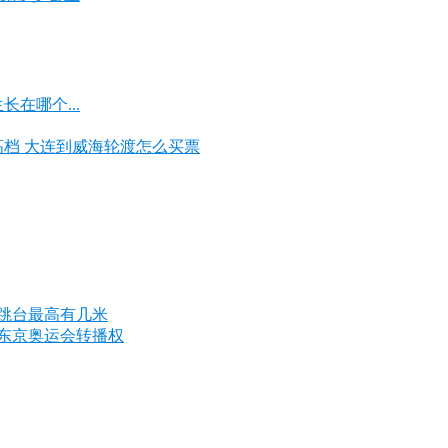
在哪个...
档 大连到威海轮渡怎么买票
的跳台最高有几米
 东京奥运会转播权