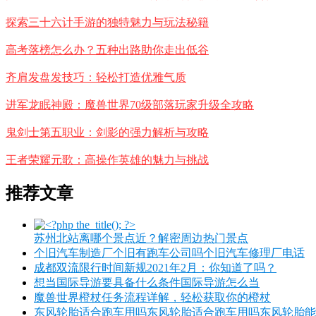
探索三十六计手游的独特魅力与玩法秘籍
高考落榜怎么办？五种出路助你走出低谷
齐肩发盘发技巧：轻松打造优雅气质
进军龙眠神殿：魔兽世界70级部落玩家升级全攻略
鬼剑士第五职业：剑影的强力解析与攻略
王者荣耀元歌：高操作英雄的魅力与挑战
推荐文章
苏州北站离哪个景点近？解密周边热门景点
个旧汽车制造厂个旧有跑车公司吗个旧汽车修理厂电话
成都双流限行时间新规2021年2月：你知道了吗？
想当国际导游要具备什么条件国际导游怎么当
魔兽世界橙杖任务流程详解，轻松获取你的橙杖
东风轮胎适合跑车用吗东风轮胎适合跑车用吗东风轮胎能