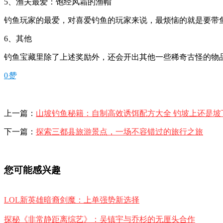
5、渔夫最爱：饱经风霜的渔帽
钓鱼玩家的最爱，对喜爱钓鱼的玩家来说，最烦恼的就是要带
6、其他
钓鱼宝藏里除了上述奖励外，还会开出其他一些稀奇古怪的物
0
赞
上一篇：
山坡钓鱼秘籍：自制高效诱饵配方大全 钓坡上还是坡
下一篇：
探索三都县旅游景点，一场不容错过的旅行之旅
您可能感兴趣
LOL新英雄暗裔剑魔：上单强势新选择
探秘《非常静距离综艺》：吴镇宇与乔杉的无厘头合作