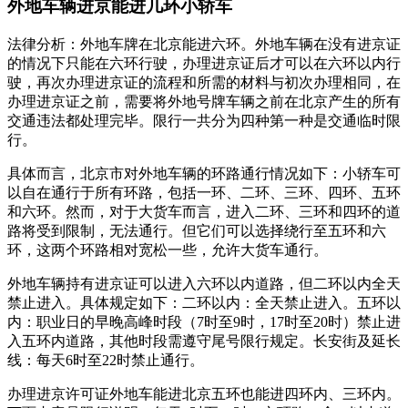
外地车辆进京能进几环小轿车
法律分析：外地车牌在北京能进六环。外地车辆在没有进京证
的情况下只能在六环行驶，办理进京证后才可以在六环以内行
驶，再次办理进京证的流程和所需的材料与初次办理相同，在
办理进京证之前，需要将外地号牌车辆之前在北京产生的所有
交通违法都处理完毕。限行一共分为四种第一种是交通临时限
行。
具体而言，北京市对外地车辆的环路通行情况如下：小轿车可
以自在通行于所有环路，包括一环、二环、三环、四环、五环
和六环。然而，对于大货车而言，进入二环、三环和四环的道
路将受到限制，无法通行。但它们可以选择绕行至五环和六
环，这两个环路相对宽松一些，允许大货车通行。
外地车辆持有进京证可以进入六环以内道路，但二环以内全天
禁止进入。具体规定如下：二环以内：全天禁止进入。五环以
内：职业日的早晚高峰时段（7时至9时，17时至20时）禁止进
入五环内道路，其他时段需遵守尾号限行规定。长安街及延长
线：每天6时至22时禁止通行。
办理进京许可证外地车能进北京五环也能进四环内、三环内。