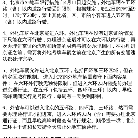
3、北京市外地车限行措施自4月11日起实施，外地车辆在五环
路（含）以内道路行驶受到限制。根据规定，职业日的7时至9
时、17时至20时，禁止其他省、区、市的小客车进入五环路
（含）以内道路行驶。
4、外地车牌在北京能进六环。外地车辆在没有进京证的情况
下只能在六环行驶，办理进京证后才可以在六环以内行驶，再
次办理进京证的流程和所需的材料与初次办理相同，在办理进
京证之前，需要将外地号牌车辆之前在北京产生的所有交通违
法都处理完毕。
5、外地车辆允许进入北京五环，包括四环和三环区域，但在
特定区域有限制。 进入北京的外地车辆需遵守下面内容条
件： 在六环外行驶无独特限制，但进入六环以内需提前办理
进京通行证。 在五环（包括五环、四环和三环）以内，早晚
高峰期间实行尾号限行，每周有一天受到限制。
6、外省车可以进入北京的五环路、四环路、三环路，然而需
要办理通行证才能进京。进入六环路以内（含）需要办理北京
通行证，而且早晚高峰时段会有限行规定。顺带提一嘴，北京
二环主干道和长安街全天禁止外地车辆通行。