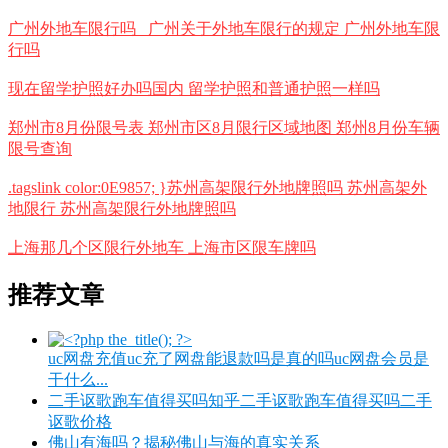
广州外地车限行吗_ 广州关于外地车限行的规定 广州外地车限
行吗
现在留学护照好办吗国内 留学护照和普通护照一样吗
郑州市8月份限号表 郑州市区8月限行区域地图 郑州8月份车辆
限号查询
.tagslink color:0E9857; }苏州高架限行外地牌照吗 苏州高架外
地限行 苏州高架限行外地牌照吗
上海那几个区限行外地车 上海市区限车牌吗
推荐文章
uc网盘充值uc充了网盘能退款吗是真的吗uc网盘会员是
干什么...
二手讴歌跑车值得买吗知乎二手讴歌跑车值得买吗二手
讴歌价格
佛山有海吗？揭秘佛山与海的真实关系