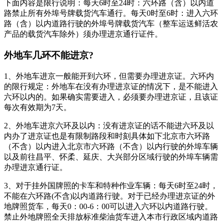
下面内容是限行说明：每天6时至24时：六环路（含）以内道
路禁止所有外埠号牌载货汽车通行。每天0时至6时：进入六环
路（含）以内道路行驶的外埠号牌载货汽车（整车运送鲜活农
产品的载货汽车除外）须办理进京通行证件。
外地车几环不能进京?
1、外地车进京一般能开到六环，但需要办理进京证。六环内
的限行规定：外地车在没有办理进京证的情况下，是不能进入
六环以内的。如果确实需要进入，必须要办理进京证，且该证
每次有效期为7天。
2、外地车进京六环及以内：没有进京证的话不能进六环及以
内办了进京证也是有限制路段和时刻具体如下北京市六环路
（不含）以内进入北京市六环路（不含）以内行驶的外埠车辆
以及前往昌平、怀柔、延庆、大兴部分区域行驶的外埠车辆需
办理进京通行证。
3、对于挂外国牌照的卡车和特种作业车辆：每天6时至24时，
不能在六环路(不含)以内道路行驶。对于已经办理进京证的外
地牌照货车，每天0：00-6：00可以进入六环以内道路行驶。
禁止外地牌照全天排放标准柴油货车进入本市行政区域内道路