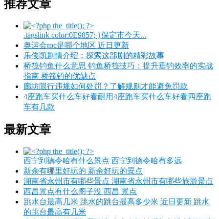
推荐文章
.tagslink color:0E9857; }保定市今天...
奥运会roc是哪个地区 近日更新
乐俊凯剧情介绍：探索这部剧的精彩故事
桥筏钓鱼什么意思 钓鱼桥筏技巧：提升垂钓效率的实战
指南 桥筏钓的优缺点
廊坊限行违规如何处罚？了解规则才能避免罚款
4座跑车买什么车好看耐用4座跑车买什么车好看四座跑
车有几款
最新文章
西宁到德令哈有什么景点 西宁到德令哈有多远
新余有哪里好玩的 新余好玩的景点
湖南省永州市有哪些景点 湖南省永州市有哪些旅游景点
西昌景点有什么阁子没 西昌 景点
跳水台最高几米 跳水的跳台最高多少米 近日更新 跳水
的跳台最高有几米