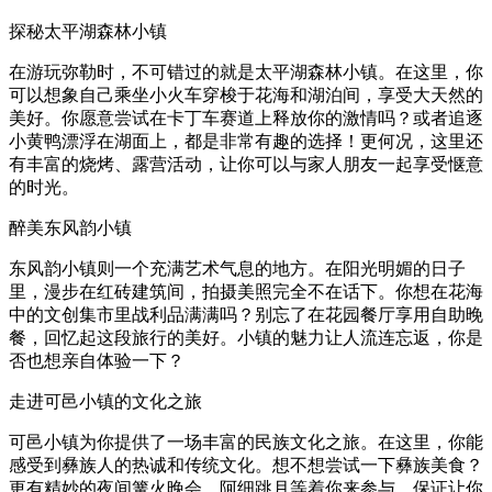
探秘太平湖森林小镇
在游玩弥勒时，不可错过的就是太平湖森林小镇。在这里，你
可以想象自己乘坐小火车穿梭于花海和湖泊间，享受大天然的
美好。你愿意尝试在卡丁车赛道上释放你的激情吗？或者追逐
小黄鸭漂浮在湖面上，都是非常有趣的选择！更何况，这里还
有丰富的烧烤、露营活动，让你可以与家人朋友一起享受惬意
的时光。
醉美东风韵小镇
东风韵小镇则一个充满艺术气息的地方。在阳光明媚的日子
里，漫步在红砖建筑间，拍摄美照完全不在话下。你想在花海
中的文创集市里战利品满满吗？别忘了在花园餐厅享用自助晚
餐，回忆起这段旅行的美好。小镇的魅力让人流连忘返，你是
否也想亲自体验一下？
走进可邑小镇的文化之旅
可邑小镇为你提供了一场丰富的民族文化之旅。在这里，你能
感受到彝族人的热诚和传统文化。想不想尝试一下彝族美食？
更有精妙的夜间篝火晚会、阿细跳月等着你来参与，保证让你