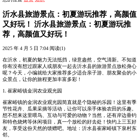
沂水县旅游景点：初夏游玩推荐，高颜值
又好玩！ 沂水县旅游景点：初夏游玩推
荐，高颜值又好玩！
2025 年 4 月 5 日 7:04
阅读
(1)
在沂水，初夏的魅力无法抵挡，绿意盎然，空气清新。不知道
你有没有想过跟家人或朋友一起去沂水县的旅游景点放松身心
呢？今天，小编就给大家推荐多少适合亲子游、朋友聚会的小
众景点，让你的旅程更加丰富多彩！
1. 崔家峪镇金润农业观光园
崔家峪镇的金润农业观光园简直就是个隐秘的乐园！这里有季
节性花卉、瓜果采摘等活动，让你可以亲手体验农田的乐趣。
想不想来这里喂鸟、互动与可爱的动物？当然，还有岸边垂钓
和特色烧烤等休闲项目，真一个放松的好去处！快约上三五好
友，享受这份天然的馈赠吧。地址：沂水县崔家峪镇下泉村东
邻。