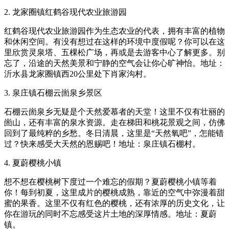
2. 龙家圈镇红鹤谷现代农业旅游园
红鹤谷现代农业旅游园作为生态农业的代表，拥有丰富的植物
和休闲空间。有没有想过在这样的环境中度假呢？你可以在这
里欣赏灵泉塔、五棵松广场，再或是去游客中心了解更多。别
忘了，沿途的天然美景和宁静的空气会让你心旷神怡。地址：
沂水县龙家圈镇西20公里处下肖家沟村。
3. 泉庄镇石棚云崮泉乡景区
石棚云崮泉乡无疑是个天然爱慕者的天堂！这里不仅有壮丽的
崮山，还有丰富的泉水资源。走在梯田和桃花景观之间，仿佛
回到了最纯粹的乡愁。冬日清晨，这里是“天然氧吧”，怎能错
过？快来感受大天然的恩赐吧！地址：泉庄镇石棚村。
4. 夏蔚樱桃小镇
想不想在樱桃树下度过一个难忘的假期？夏蔚樱桃小镇等着
你！每到初夏，这里成片的樱桃成熟，靠近的空气中弥漫着甜
蜜的果香。这里不仅有红色的樱桃，还有浓厚的历史文化，让
你在游玩的同时不忘感受这片土地的深厚情感。地址：夏蔚
镇。