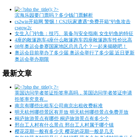
滨海乐园要门票吗？多少钱门票解析
cs2win开箱网 警惕！CS2玩家遭遇“免费开箱”钓鱼攻击
csgow2c
女生入门钓鱼：技巧、装备与安全指南 女生钓鱼的特征
4座的敞篷跑车4座什么敞篷跑车四座敞篷跑车性价比高
08年奥运会参赛国家地区总共几个？一起来揭晓吧！
奥运会目前举办了多少届 奥运会举行了多少届 近日更新
奥运会举办期限
最新文章
英国访问学者签证拒签率高吗，英国访问学者签证申请
拒签率究竟有...
南京有哪些出租车公司南京出租收费标准
明天杭州哪些景区有开放 明天杭州哪些景点免费开放
桐庐旅游景点有哪些 桐庐旅游景点有多少个
邢台工人村有什么景点 邢台工人村属于哪个镇
樱花花期一般有多少天 樱花的花期一般是几天