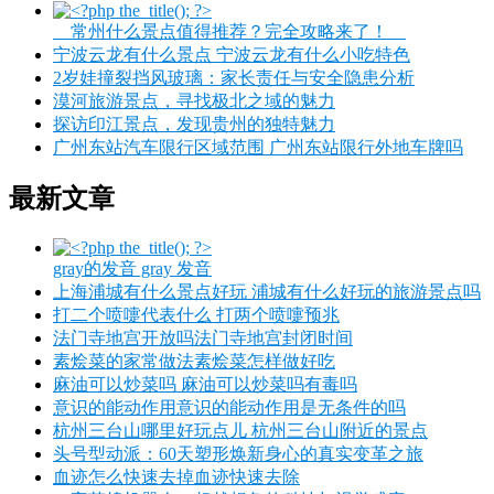
__常州什么景点值得推荐？完全攻略来了！__
宁波云龙有什么景点 宁波云龙有什么小吃特色
2岁娃撞裂挡风玻璃：家长责任与安全隐患分析
漠河旅游景点，寻找极北之域的魅力
探访印江景点，发现贵州的独特魅力
广州东站汽车限行区域范围 广州东站限行外地车牌吗
最新文章
gray的发音 gray 发音
上海浦城有什么景点好玩 浦城有什么好玩的旅游景点吗
打二个喷嚏代表什么 打两个喷嚏预兆
法门寺地宫开放吗法门寺地宫封闭时间
素烩菜的家常做法素烩菜怎样做好吃
麻油可以炒菜吗 麻油可以炒菜吗有毒吗
意识的能动作用意识的能动作用是无条件的吗
杭州三台山哪里好玩点儿 杭州三台山附近的景点
头号型动派：60天塑形焕新身心的真实变革之旅
血迹怎么快速去掉血迹快速去除