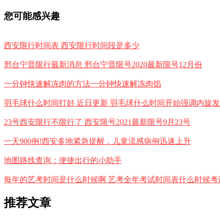
您可能感兴趣
西安限行时间表 西安限行时间段是多少
邢台宁晋限行最新消息 邢台宁晋限号2020最新限号12月份
一分钟快速解冻肉的方法一分钟快速解冻肉馅
羽毛球什么时间打好 近日更新 羽毛球什么时间开始强调内旋
23号西安限行不限行了 西安限号2021最新限号9月23号
一天900例!西安多地紧急提醒，儿童流感病例迅速上升
地图路线查询：便捷出行的小助手
每年的艺考时间是什么时候啊 艺考全年考试时间表什么时候考
推荐文章