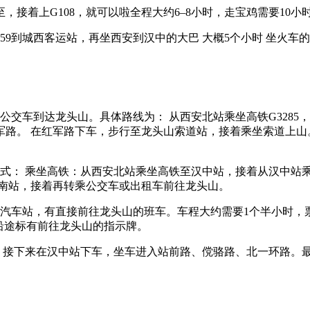
接着上G108，就可以啦全程大约6–8小时，走宝鸡需要10
59到城西客运站，再坐西安到汉中的大巴 大概5个小时 坐火车
交车到达龙头山。具体路线为： 从西安北站乘坐高铁G3285，
军路。 在红军路下车，步行至龙头山索道站，接着乘坐索道上山
式： 乘坐高铁：从西安北站乘坐高铁至汉中站，接着从汉中站
鸡南站，接着再转乘公交车或出租车前往龙头山。
汽车站，有直接前往龙头山的班车。车程大约需要1个半小时，票
，沿途标有前往龙头山的指示牌。
分钟。接下来在汉中站下车，坐车进入站前路、傥骆路、北一环路。