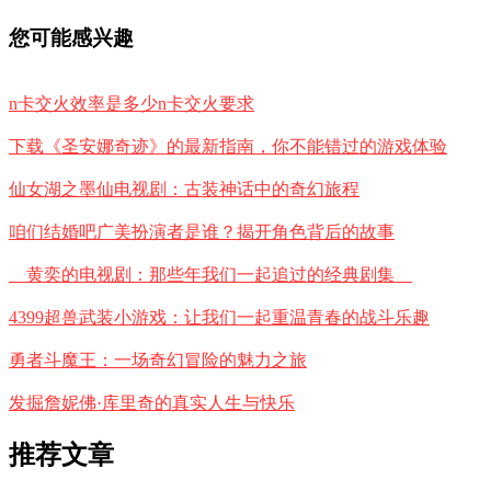
您可能感兴趣
n卡交火效率是多少n卡交火要求
下载《圣安娜奇迹》的最新指南，你不能错过的游戏体验
仙女湖之墨仙电视剧：古装神话中的奇幻旅程
咱们结婚吧广美扮演者是谁？揭开角色背后的故事
__黄奕的电视剧：那些年我们一起追过的经典剧集__
4399超兽武装小游戏：让我们一起重温青春的战斗乐趣
勇者斗魔王：一场奇幻冒险的魅力之旅
发掘詹妮佛·库里奇的真实人生与快乐
推荐文章