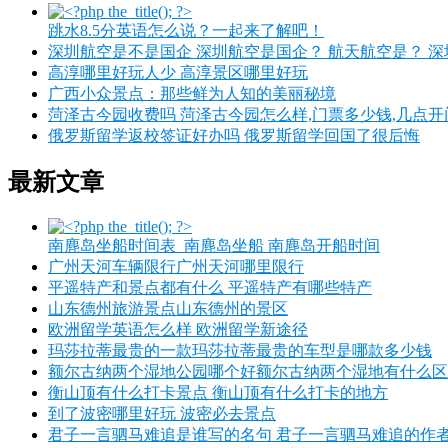
跳水8.5分英语怎么说？一起来了解吧！
深圳航空是不是国企 深圳航空是国企？ 航天航空是？ 
高淳哪里好玩人少 高淳景区哪里好玩
广西小众景点：那些鲜为人知的美丽秘境
菏泽古今园收费吗 菏泽古今园怎么样,门票多少钱,几点开
俄罗斯留学返校签证好办吗 俄罗斯留学回国了很后悔
最新文章
南麂岛坐船时间表_南麂岛坐船 南麂岛开船时间
广州天河车辆限行广州天河哪里限行
平遥特产和景点都有什么 平遥特产有哪些特产
山东德州旅游景点山东德州的景区
欧洲留学英语怎么样 欧洲留学新途径
玛莎拉蒂最贵的一款玛莎拉蒂最贵的车型是哪款多少钱
额尔古纳两个湿地公园哪个好额尔古纳两个湿地有什么区
衡山顶有什么打卡景点 衡山顶有什么打卡的地方
到了波密哪里好玩 波密必去景点
君子一言驷马难追是谁写的名句 君子一言驷马难追的作