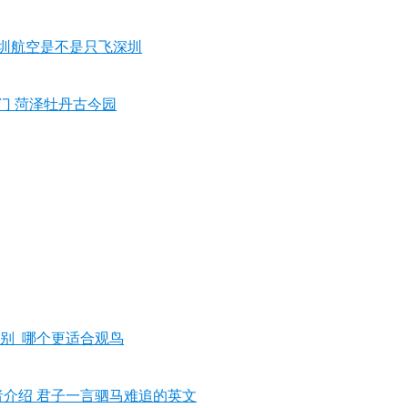
深圳航空是不是只飞深圳
门 菏泽牡丹古今园
别_哪个更适合观鸟
者介绍 君子一言驷马难追的英文