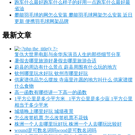
跑车什么最好跑车什么样子的好用一点跑车什么最好最
省油
攀能羽毛球的网怎么安装 攀能羽毛球网架怎么安装 近日
更新 便携羽毛球网架品牌
最新文章
复仇大世界电影与余华东演员人生的那些细节分享
暑假去哪里旅游好暑假去哪里旅游合适
蔚县的周边有什么景点 蔚县周围有什么玩的地方
钦州哪里玩水好玩 钦州市哪里好玩
供家谱供品怎么摆放 寺庙里许愿的地方叫什么 供家谱摆
什么食物
高一函数有哪些讲一下高一的函数
1平方公里是多少平方米_ 1平方公里是多少亩 1平方公里
相当于多少平米
城墙晚上哪里好玩 城墙夜景
怎么改签机票 怎么改签机票不花钱
株洲一个人去哪里玩好玩 株洲一个人去哪玩比较好
wound是可数名词吗wood是可数名词吗