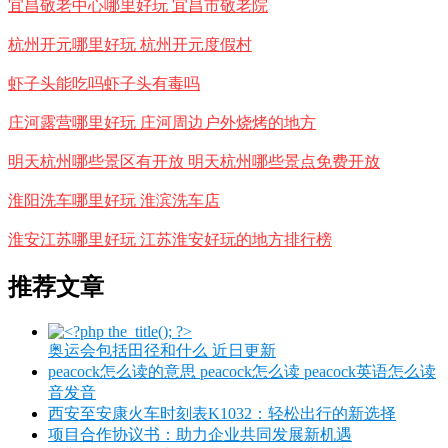
宜昌敬老中心哪里好玩 宜昌市敬老院
杭州开元哪里好玩 杭州开元度假村
虾子头能吃吗虾子头有毒吗
庄河露营哪里好玩 庄河周边户外烧烤的地方
明天杭州哪些景区有开放 明天杭州哪些景点免费开放
淮阳洗车哪里好玩 淮滨洗车店
淮安江苏哪里好玩 江苏淮安好玩的地方排行榜
推荐文章
奥运会包括田径和什么 近日更新
peacock怎么读的意思 peacock怎么读 peacock英语怎么读
音发音
西安至安康火车时刻表K1032：轻松出行的新选择
项目合作协议书：助力企业共同发展新机遇